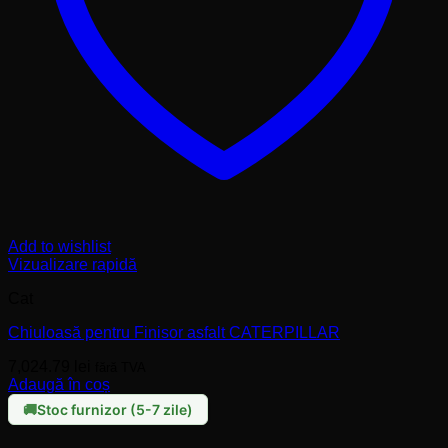
Add to wishlist
Vizualizare rapidă
Cat
Chiuloasă pentru Finisor asfalt CATERPILLAR
7,024.79
lei
fără TVA
Adaugă în coș
Stoc furnizor (5-7 zile)