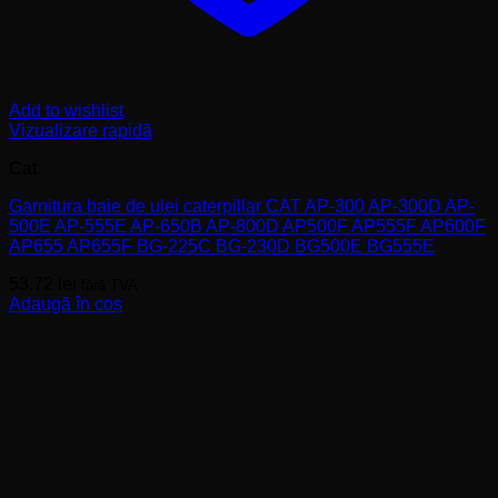
Add to wishlist
Vizualizare rapidă
Cat
Garnitura baie de ulei caterpillar CAT AP-300 AP-300D AP-
500E AP-555E AP-650B AP-800D AP500F AP555F AP600F
AP655 AP655F BG-225C BG-230D BG500E BG555E
53.72
lei
fără TVA
Adaugă în coș