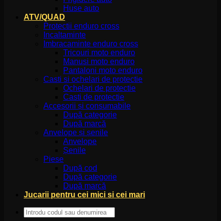
Huse auto
ATV/QUAD
Protectii enduro cross
Incaltaminte
Imbracaminte enduro cross
Tricouri moto enduro
Manusi moto enduro
Pantaloni moto enduro
Casti si ochelari de protectie
Ochelari de protectie
Casti de protectie
Accesorii și consumabile
După categorie
După marcă
Anvelope și șenile
Anvelope
Șenile
Piese
După cod
După categorie
După marcă
Jucarii pentru cei mici si cei mari
Caută
după: