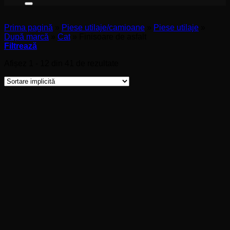
Prima pagină
»
Piese utilaje/camioane
»
Piese utilaje
»
După marcă
»
Cat
»
Finisoare de asfalt
Filtrează
Afișez 1 - 12 din 41 de rezultate