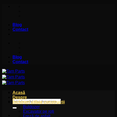
Skip
to
content
Blog
Contact
Blog
Contact
Acasă
Despre
Caută
Închirieri utilaje constructii
după:
Buldozer
Excavator pe roți
Freză de asfalt