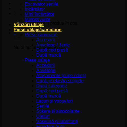
Excavator șenile
Încărcător
0
Mini încărcător
Motostivuitor
Nu ai niciun produs în coș.
Vânzări utilaje
Piese utilaje/camioane
0
Piese camioane
Coș
Accesorii
Anvelope / Jante
Nu ai niciun produs în coș.
După cod piesă
După marcă
Piese utilaje
Accesorii
Anvelope
Atașamente (cupe / dinți)
Cuplaje elastice / rigide
După categorie
După cod piesă
După marcă
Lacuri și vopseluri
Șenile
Stikere și autocolante
Uleiuri
Vaselină și lubrifianți
Frigidere auto