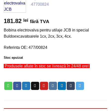
Add to
wishlist
181.82
lei
fără TVA
Bobina electrovalva pentru utilaje JCB in special
Buldoexcavatoarele 1cx, 2cx, 3cx, 4cx.
Referinta OE: 477/00824
Stoc epuizat
Produsele aflate în stoc se livrează în 24/48 ore!