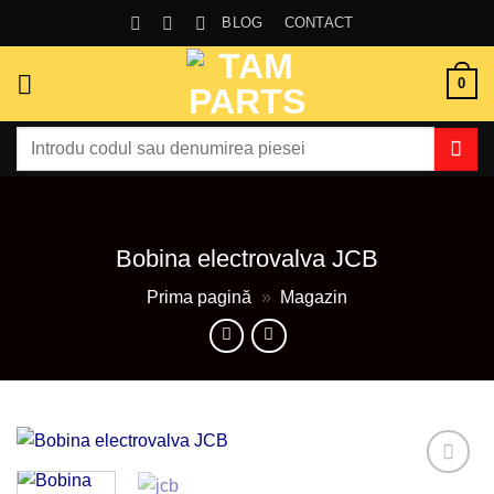
Skip
BLOG
CONTACT
to
content
0
Caută
după:
Bobina electrovalva JCB
Prima pagină
»
Magazin