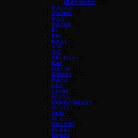
Mini încărcător
(16)
Hokuetsu
(1)
Hydrema
(57)
Hyster
(1)
Hyundai
(22)
Ihi
(7)
Imer
(5)
Iwafuji
(2)
JCB
(204)
JLG
(2)
John Deere
(5)
Kato
(3)
Kobelco
(27)
Komatsu
(539)
Kubota
(33)
Libra
(6)
Liebherr
(17)
Manitou
(23)
Massey-Ferguson
(7)
Mecalac
(60)
Merlo
(18)
Messersi
(6)
Mitsubishi
(5)
Mustang
(9)
Nagano
(4)