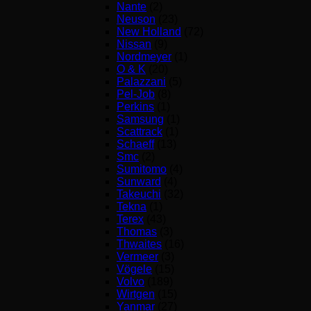
Nante
(2)
Neuson
(23)
New Holland
(72)
Nissan
(9)
Nordmeyer
(1)
O & K
(20)
Palazzani
(5)
Pel-Job
(8)
Perkins
(1)
Samsung
(1)
Scattrack
(1)
Schaeff
(13)
Smc
(2)
Sumitomo
(4)
Sunward
(4)
Takeuchi
(32)
Tekna
(1)
Terex
(43)
Thomas
(3)
Thwaites
(16)
Vermeer
(3)
Vögele
(15)
Volvo
(189)
Wirtgen
(15)
Yanmar
(27)