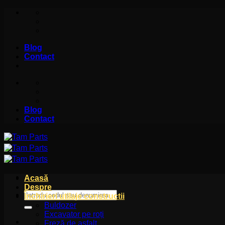
Skip
to
content
Blog
Contact
Blog
Contact
Acasă
Despre
Caută
Închirieri utilaje constructii
după:
Buldozer
Excavator pe roți
Freză de asfalt