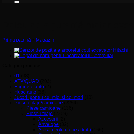
Releu de siguranță motor exca
Prima pagină
»
Magazin
Categorii produse
01
(98)
ATV/QUAD
(203)
Frigidere auto
(7)
Huse auto
(36)
Jucarii pentru cei mici si cei mari
(10)
Piese utilaje/camioane
(2254)
Piese camioane
(136)
Piese utilaje
(2209)
Accesorii
(2)
Anvelope
(32)
Atașamente (cupe / dinți)
(166)