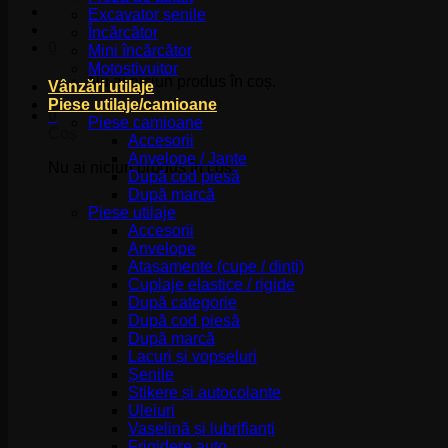
Excavator șenile
Încărcător
0
Mini încărcător
Motostivuitor
Nu ai niciun produs în coș.
Vânzări utilaje
Piese utilaje/camioane
0
Piese camioane
Coș
Accesorii
Anvelope / Jante
Nu ai niciun produs în coș.
După cod piesă
După marcă
Piese utilaje
Accesorii
Anvelope
Atașamente (cupe / dinți)
Cuplaje elastice / rigide
După categorie
După cod piesă
După marcă
Lacuri și vopseluri
Șenile
Stikere și autocolante
Uleiuri
Vaselină și lubrifianți
Frigidere auto