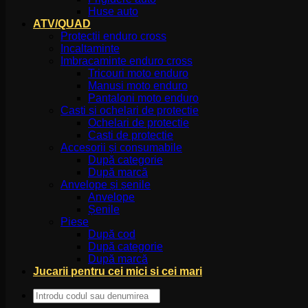
Huse auto
ATV/QUAD
Protectii enduro cross
Incaltaminte
Imbracaminte enduro cross
Tricouri moto enduro
Manusi moto enduro
Pantaloni moto enduro
Casti si ochelari de protectie
Ochelari de protectie
Casti de protectie
Accesorii și consumabile
După categorie
După marcă
Anvelope și șenile
Anvelope
Șenile
Piese
După cod
După categorie
După marcă
Jucarii pentru cei mici si cei mari
Caută
după: