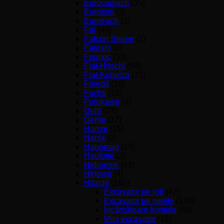
Eurocomach
(35)
Eurotom
(3)
Eurotrach
(3)
Fai
(48)
Falcon Spider
(1)
Faresin
(2)
Fermec
(53)
Fiat-Hitachi
(69)
Fiat-Kobelco
(71)
Foredil
(16)
Fuchs
(15)
Furukawa
(4)
Gehl
(27)
Genie
(17)
Hamm
(15)
Hanix
(9)
Hanomag
(15)
Haulotte
(2)
Hidromek
(43)
Hinowa
(4)
Hitachi
(161)
Excavator pe roți
(42)
Excavator pe șenile
(120)
Încărcătoare frontale
(69)
Mini excavator
(16)