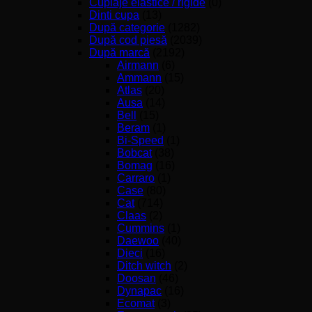
Cuplaje elastice / rigide
(0)
Dinti cupa
(13)
După categorie
(1282)
După cod piesă
(2039)
După marcă
(2192)
Airmann
(6)
Ammann
(15)
Atlas
(20)
Ausa
(14)
Bell
(15)
Beram
(1)
Bi-Speed
(1)
Bobcat
(38)
Bomag
(16)
Carraro
(1)
Case
(80)
Cat
(714)
Claas
(2)
Cummins
(1)
Daewoo
(40)
Dieci
(16)
Ditch witch
(2)
Doosan
(46)
Dynapac
(16)
Ecomat
(3)